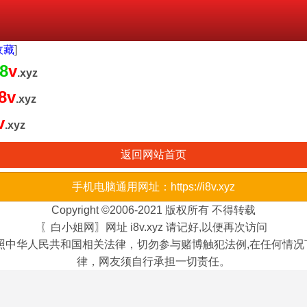
收藏
]
i8
v
.xyz
i8v
.xyz
v
.xyz
返回网站首页
手机电脑通用网址：https://i8v.xyz
Copyright ©2006-2021 版权所有 不得转载
〖白小姐网〗网址 i8v.xyz 请记好,以便再次访问
照中华人民共和国相关法律，切勿参与赌博触犯法例,在任何情
律，网友须自行承担一切责任。