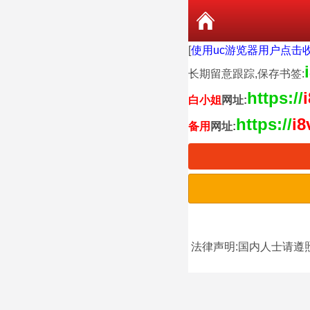
[
使用uc游览器用户点击
长期留意跟踪,保存书签:
https://
白小姐
网址:
https://
i8
备用
网址:
法律声明:国内人士请遵