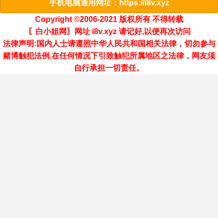
手机电脑通用网址：https://i8v.xyz
Copyright ©2006-2021 版权所有 不得转载
〖白小姐网〗网址 i8v.xyz 请记好,以便再次访问
法律声明:国内人士请遵照中华人民共和国相关法律，切勿参与
赌博触犯法例,在任何情况下引致触犯所属地区之法律，网友须
自行承担一切责任。