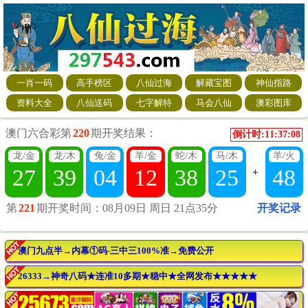
一肖一码
高手榜区
八仙过海
解藏宝图
神仙指路
资料大全
八仙送码
七字解特
马会八仙
澳彩图库
澳门九点半→内幕①码-三中三100%准→免费公开
26333→神奇八码★连准10多期★稳中★全网发布★★★★★