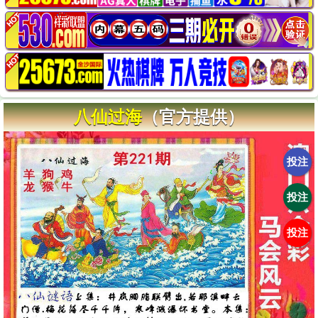
八仙过海
（官方提供）
投注
投注
投注