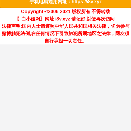
手机电脑通用网址：https://i8v.xyz
Copyright ©2006-2021 版权所有 不得转载
〖白小姐网〗网址 i8v.xyz 请记好,以便再次访问
法律声明:国内人士请遵照中华人民共和国相关法律，切勿参与
赌博触犯法例,在任何情况下引致触犯所属地区之法律，网友须
自行承担一切责任。